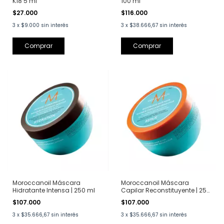
K18 5 ml
100 ml
$27.000
$116.000
3
x
$9.000
sin interés
3
x
$38.666,67
sin interés
Moroccanoil Máscara
Moroccanoil Máscara
Hidratante Intensa | 250 ml
Capilar Reconstituyente | 250
ml
$107.000
$107.000
3
x
$35.666,67
sin interés
3
x
$35.666,67
sin interés