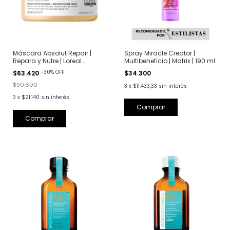
Máscara Absolut Repair |
Spray Miracle Creator |
Repara y Nutre | Loreal
Multibeneficio | Matrix | 190 ml
Professionnel | 250 ml
-
30
%
OFF
$63.420
$34.300
$90.600
3
x
$11.433,33
sin interés
3
x
$21.140
sin interés