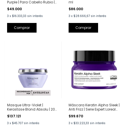
Purple | Para Cabello Rubio |
ml
25 ml
$49.000
$86.000
3
x
$16.333,33
sin interés
3
x
$28.666,67
sin interés
Masque Ultra-Violet |
Máscara Keratin Alpha Sleek |
Kerastase Blond Absolu | 200
Anti Frizz | Serie Expert Loreal
ml
Professionnel | 250 ml
$137.121
$99.670
3
x
$45.707
sin interés
3
x
$33.223,33
sin interés