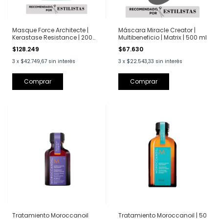
Masque Force Architecte |
Máscara Miracle Creator |
Kerastase Resistance | 200
Multibeneficio | Matrix | 500 ml
ml
$128.249
$67.630
3
x
$42.749,67
sin interés
3
x
$22.543,33
sin interés
Tratamiento Moroccanoil
Tratamiento Moroccanoil | 50