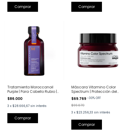
Tratamiento Moroccanoil
Máscara Vitamino Color
Purple | Para Cabello Rubio |
Spectrum | Protección del
50 ml
Color y Brillo | Loreal
-
30
%
OFF
$86.000
$69.769
Professionnel | 250 ml
$99.670
3
x
$28.666,67
sin interés
3
x
$23.256,33
sin interés