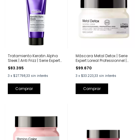
Tratamiento Keratin Alpha
Máscara Metal Detox | Serie
Sleek | Anti Frizz | Serie Expert
Expert Loreal Professionnel |
Loreal Professionnel | 200 ml
250 ml
$83.395
$99.670
3
x
$27.798,33
sin interés
3
x
$33.223,33
sin interés