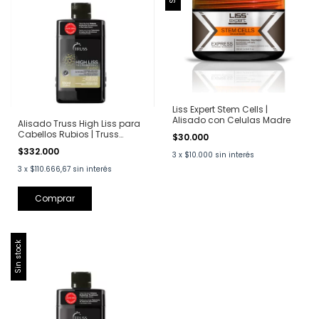
Liss Expert Stem Cells |
Alisado con Celulas Madre
Alisado Truss High Liss para
Cabellos Rubios | Truss
$30.000
Professional | 650 ml
$332.000
3
x
$10.000
sin interés
3
x
$110.666,67
sin interés
Sin stock