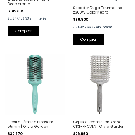
Decolorante
Secador Duga Tourmaline
$142.399
2300W Color Negro
3
x
$47.466,33
sin interés
$96.800
3
x
$32.266,67
sin interés
Cepillo Térmico Blossom
Cepillo Ceramic Ion Araña
55mm | Olivia Garden
CIXL-PROVENT Olivia Garden
$32.670
$26.990