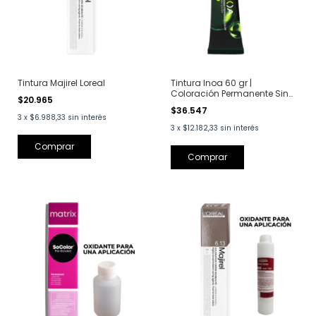
Tintura Majirel Loreal
Tintura Inoa 60 gr |
Coloración Permanente Sin
$20.965
Amoniaco
$36.547
3
x
$6.988,33
sin interés
3
x
$12.182,33
sin interés