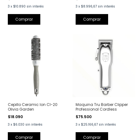
3
x
$10.890
sin interés
3
x
$8.996,67
sin interés
Cepillo Ceramic Ion CI-20
Maquina Tru Barber Clipper
Olivia Garden
Professional Cordless
$18.090
$75.500
3
x
$6.030
sin interés
3
x
$25.166,67
sin interés