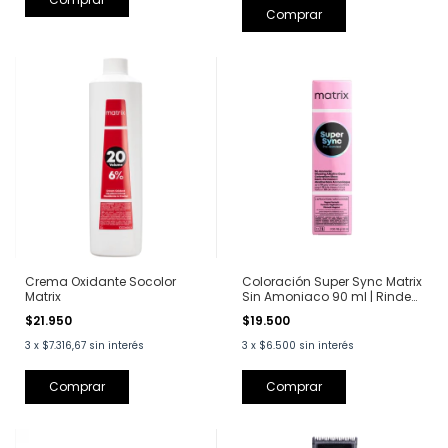
Comprar
Crema Oxidante Socolor
Coloración Super Sync Matrix
Matrix
Sin Amoniaco 90 ml | Rinde
dos aplicaciones
$21.950
$19.500
3
x
$7.316,67
sin interés
3
x
$6.500
sin interés
Comprar
Comprar