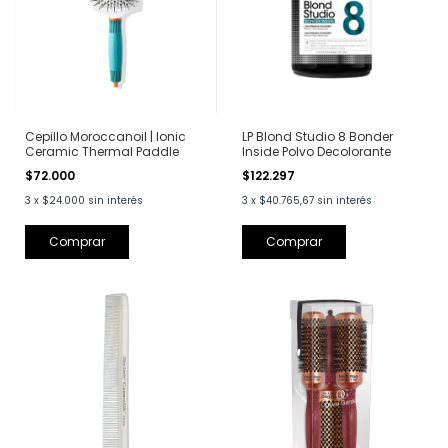
Cepillo Moroccanoil | Ionic
LP Blond Studio 8 Bonder
Ceramic Thermal Paddle
Inside Polvo Decolorante
$72.000
$122.297
3
x
$24.000
sin interés
3
x
$40.765,67
sin interés