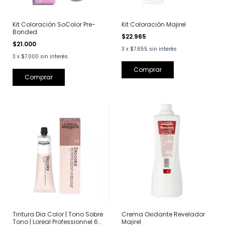
Kit Coloración SoColor Pre-
Kit Coloración Majirel
Bonded
$22.965
$21.000
3
x
$7.655
sin interés
3
x
$7.000
sin interés
Tintura Dia Color | Tono Sobre
Crema Oxidante Revelador
Tono | Loreal Professionnel 60
Majirel