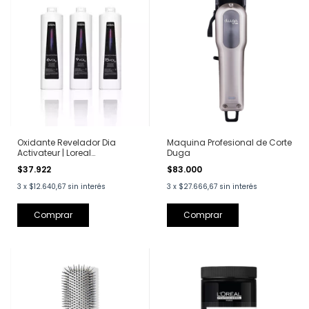
Oxidante Revelador Dia
Maquina Profesional de Corte
Activateur | Loreal
Duga
Professionnel | 950 ml
$37.922
$83.000
3
x
$12.640,67
sin interés
3
x
$27.666,67
sin interés
Comprar