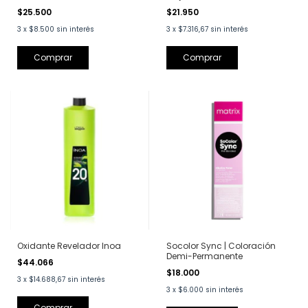
ml
$25.500
$21.950
3
x
$8.500
sin interés
3
x
$7.316,67
sin interés
Comprar
Oxidante Revelador Inoa
Socolor Sync | Coloración
Demi-Permanente
$44.066
$18.000
3
x
$14.688,67
sin interés
3
x
$6.000
sin interés
Comprar