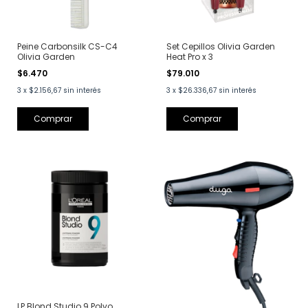
Peine Carbonsilk CS-C4
Set Cepillos Olivia Garden
Olivia Garden
Heat Pro x 3
$6.470
$79.010
3
x
$2.156,67
sin interés
3
x
$26.336,67
sin interés
LP Blond Studio 9 Polvo