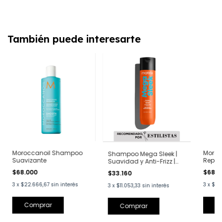
También puede interesarte
Moroccanoil Shampoo
Moroc
Shampoo Mega Sleek |
Suavizante
Repar
Suavidad y Anti-Frizz |
250 m
Matrix 300 ml
$68.000
$68.
$33.160
3
x
$22.666,67
sin interés
3
x
$22
3
x
$11.053,33
sin interés
Comprar