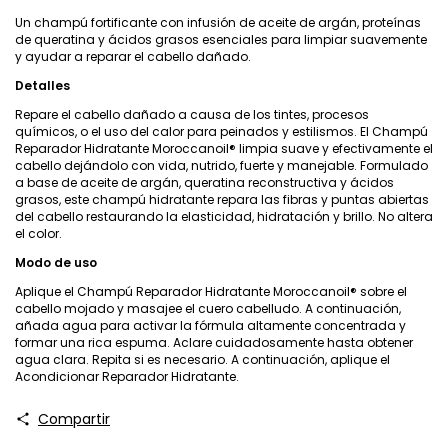
Un champú fortificante con infusión de aceite de argán, proteínas
de queratina y ácidos grasos esenciales para limpiar suavemente
y ayudar a reparar el cabello dañado.
Detalles
Repare el cabello dañado a causa de los tintes, procesos
químicos, o el uso del calor para peinados y estilismos. El Champú
Reparador Hidratante Moroccanoil® limpia suave y efectivamente el
cabello dejándolo con vida, nutrido, fuerte y manejable. Formulado
a base de aceite de argán, queratina reconstructiva y ácidos
grasos, este champú hidratante repara las fibras y puntas abiertas
del cabello restaurando la elasticidad, hidratación y brillo. No altera
el color.
Modo de uso
Aplique el Champú Reparador Hidratante Moroccanoil® sobre el
cabello mojado y masajee el cuero cabelludo. A continuación,
añada agua para activar la fórmula altamente concentrada y
formar una rica espuma. Aclare cuidadosamente hasta obtener
agua clara. Repita si es necesario. A continuación, aplique el
Acondicionar Reparador Hidratante.
Compartir