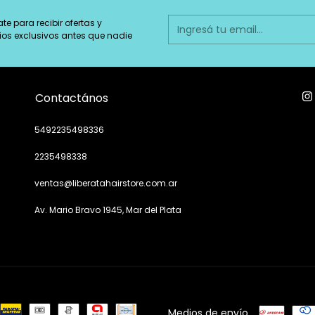
ate para recibir ofertas y
ios exclusivos antes que nadie
Contactános
5492235498336
2235498338
ventas@liberatahairstore.com.ar
Av. Mario Bravo 1945, Mar del Plata
Medios de envío