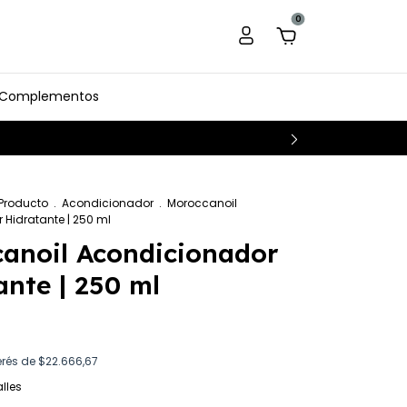
0
Complementos
 Producto
.
Acondicionador
.
Moroccanoil
Hidratante | 250 ml
anoil Acondicionador
ante | 250 ml
erés de
$22.666,67
lles