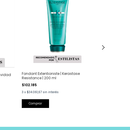
Fondant Extentioniste | Kerastase
Moroccanoil Ac
avidad
Resistance | 200 ml
250 ml
$102.185
$68.000
3
x
$34.061,67
sin interés
3
x
$22.666,67
si