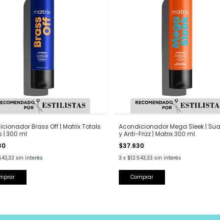
cionador Brass Off | Matrix Totals
Acondicionador Mega Sleek | Su
s | 300 ml
y Anti-Frizz | Matrix 300 ml
30
$37.630
543,33
sin interés
3
x
$12.543,33
sin interés