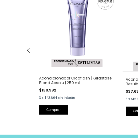
ador
Acondicionador Cicaflash | Kerastase
Acondi
50 ml
Blond Absolu | 250 ml
Result
$130.992
$37.6
3
x
$43.664
sin interés
3
x
$12.