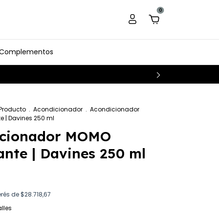
0
Complementos
 Producto
.
Acondicionador
.
Acondicionador
 | Davines 250 ml
icionador MOMO
ante | Davines 250 ml
erés de
$28.718,67
lles