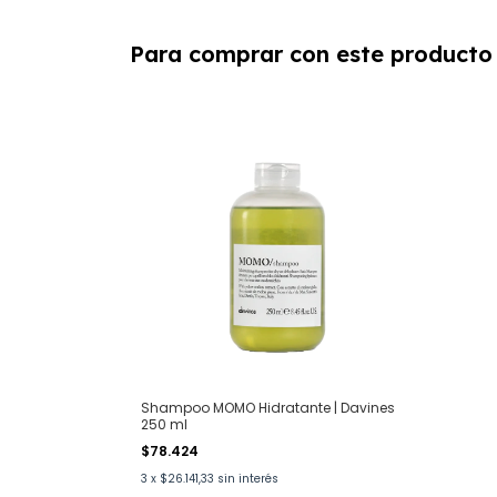
Para comprar con este producto
Shampoo MOMO Hidratante | Davines
250 ml
$78.424
3
x
$26.141,33
sin interés