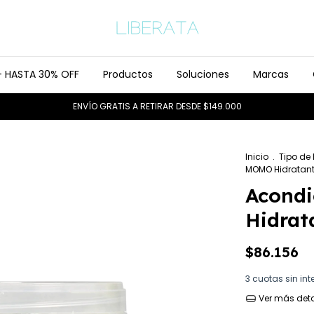
- HASTA 30% OFF
Productos
Soluciones
Marcas
ENVÍO GRATIS A RETIRAR DESDE $149.000
Inicio
.
Tipo de
MOMO Hidratante
Acond
Hidrat
$86.156
3
cuotas sin int
Ver más deta