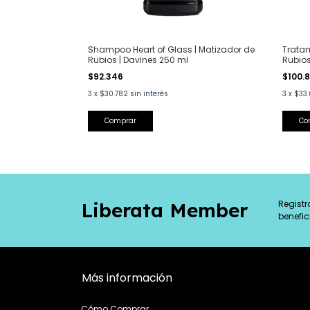
Shampoo Heart of Glass | Matizador de
Tratam
Rubios | Davines 250 ml
Rubios
$92.346
$100.
3
x
$30.782
sin interés
3
x
$33.
Registr
Liberata Member
benefic
Más información
Cómo Comprar