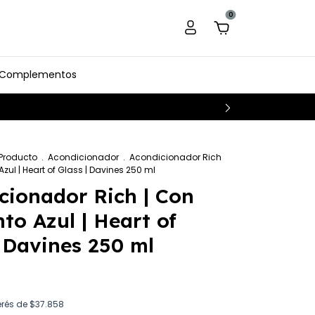
0
Complementos
 Producto
.
Acondicionador
.
Acondicionador Rich
zul | Heart of Glass | Davines 250 ml
cionador Rich | Con
to Azul | Heart of
| Davines 250 ml
erés de
$37.858