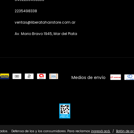
2235498338
ventas@liberatahairstore.com.ar
Av. Mario Bravo 1945, Mar del Plata
Medios de envío
vados.
Defensa de las y los consumidores. Para reclamos
ingresá acá.
/
Botón de a