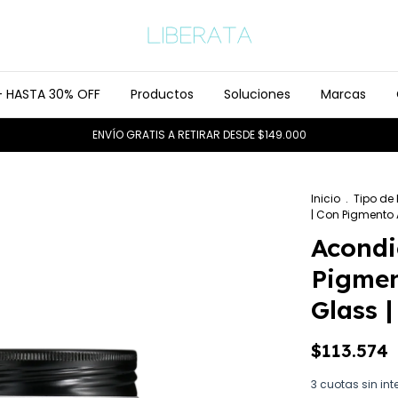
- HASTA 30% OFF
Productos
Soluciones
Marcas
ENVÍO GRATIS A RETIRAR DESDE $149.000
Inicio
.
Tipo de
| Con Pigmento A
Acondi
Pigmen
Glass 
$113.574
3
cuotas sin int