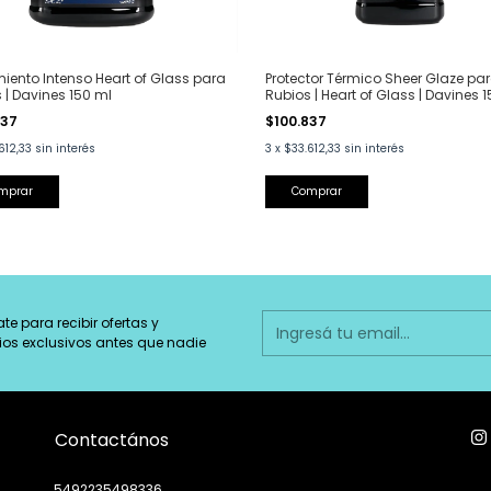
iento Intenso Heart of Glass para
Protector Térmico Sheer Glaze pa
 | Davines 150 ml
Rubios | Heart of Glass | Davines 
837
$100.837
612,33
sin interés
3
x
$33.612,33
sin interés
ate para recibir ofertas y
ios exclusivos antes que nadie
Contactános
5492235498336